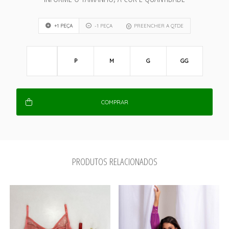
+1 PEÇA
-1 PEÇA
PREENCHER A QTDE
P
M
G
GG
COMPRAR
PRODUTOS RELACIONADOS