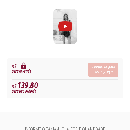
R$
Logue-se para
para revenda
ver o preço
139,80
R$
para uso próprio
INFORME O TAMANHO, A COR E QUANTIDADE