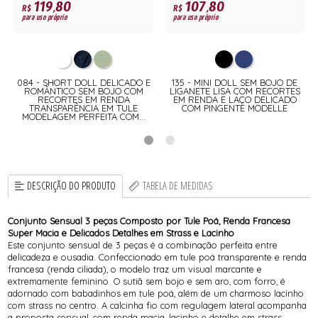
119,80
107,80
R$
R$
para uso próprio
para uso próprio
M
084 - SHORT DOLL DELICADO E
135 - MINI DOLL SEM BOJO DE
ROMÂNTICO SEM BOJO COM
LIGANETE LISA COM RECORTES
RECORTES EM RENDA
EM RENDA E LAÇO DELICADO
TRANSPARÊNCIA EM TULE
COM PINGENTE MODELLE
MODELAGEM PERFEITA COM...
DESCRIÇÃO DO PRODUTO
TABELA DE MEDIDAS
Conjunto Sensual 3 peças Composto por Tule Poá, Renda Francesa
Super Macia e Delicados Detalhes em Strass e Lacinho
Este conjunto sensual de 3 peças é a combinação perfeita entre
delicadeza e ousadia. Confeccionado em tule poá transparente e renda
francesa (renda ciliada), o modelo traz um visual marcante e
extremamente feminino. O sutiã sem bojo e sem aro, com forro, é
adornado com babadinhos em tule poá, além de um charmoso lacinho
com strass no centro. A calcinha fio com regulagem lateral acompanha
a proposta sensual, com renda macia, lacinho e detalhe em strass