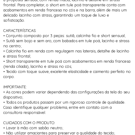
frontal. Para completar, o short em tule poá transparente conta com
acabamentos em renda francesa no cós e na barra, além de mais um
delicado lacinho com strass, garantindo um toque de luxo e
sofisticação.
CARACTERÍSTICAS:
• Conjunto composto por 3 peças: sutiã, calcinha fio e short sensual;
• Sutiã sem bojo e sem aro, com babados em tule poá, lacinho e strass
no centro;
• Calcinha fio em renda com regulagem nas laterais, detalhe de lacinho
e strass frontal;
• Short transparente em tule poá com acabamentos em renda francesa
(renda ciliada), lacinho e strass no cós;
• Tecido com toque suave, excelente elasticidade e caimento perfeito no
corpo.
IMPORTANTE:
• As cores podem variar dependendo das configurações da tela do seu
dispositivo;
• Todos os produtos passam por um rigoroso controle de qualidade.
Caso identifique qualquer problema, entre em contato com a
consultora responsável.
CUIDADOS COM O PRODUTO:
• Lavar à mão com sabão neutro;
• Não utilizar amaciantes para preservar a qualidade do tecido;