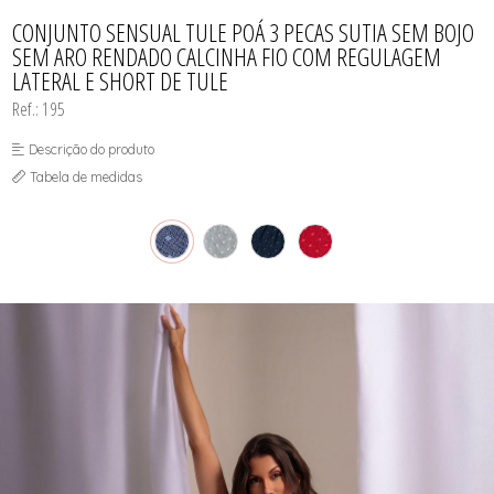
TODOS DE PAGA POUCO MODELLE
TODOS DE PIJAMAS | ROBES
ROBES
CONJUNTO SENSUAL TULE POÁ 3 PECAS SUTIA SEM BOJO
SEM ARO RENDADO CALCINHA FIO COM REGULAGEM
LATERAL E SHORT DE TULE
Ref.: 195
Descrição do produto
Tabela de medidas