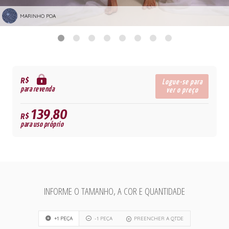
MARINHO POA
R$
Logue-se para
para revenda
ver o preço
139,80
R$
para uso próprio
INFORME O TAMANHO, A COR E QUANTIDADE
+1 PEÇA
-1 PEÇA
PREENCHER A QTDE