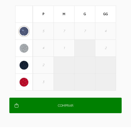
P
M
G
GG
COMPRAR