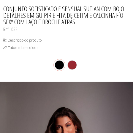
TODOS DE PAGA POUCO MODELLE
TODOS DE PIJAMAS | ROBES
ROBES
CONJUNTO SOFISTICADO E SENSUAL SUTIAN COM BOJO
DETALHES EM GUIPIR E FITA DE CETIM E CALCINHA FIO
SEXY COM LAÇO E BROCHE ATRÁS
Ref.: 053
Descrição do produto
Tabela de medidas