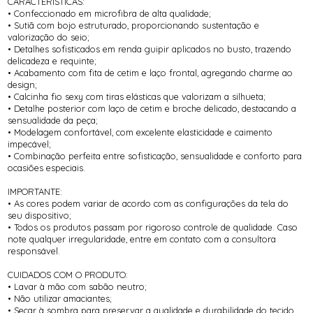
CARACTERÍSTICAS:
• Confeccionado em microfibra de alta qualidade;
• Sutiã com bojo estruturado, proporcionando sustentação e
valorização do seio;
• Detalhes sofisticados em renda guipir aplicados no busto, trazendo
delicadeza e requinte;
• Acabamento com fita de cetim e laço frontal, agregando charme ao
design;
• Calcinha fio sexy com tiras elásticas que valorizam a silhueta;
• Detalhe posterior com laço de cetim e broche delicado, destacando a
sensualidade da peça;
• Modelagem confortável, com excelente elasticidade e caimento
impecável;
• Combinação perfeita entre sofisticação, sensualidade e conforto para
ocasiões especiais.
IMPORTANTE:
• As cores podem variar de acordo com as configurações da tela do
seu dispositivo;
• Todos os produtos passam por rigoroso controle de qualidade. Caso
note qualquer irregularidade, entre em contato com a consultora
responsável.
CUIDADOS COM O PRODUTO:
• Lavar à mão com sabão neutro;
• Não utilizar amaciantes;
• Secar à sombra para preservar a qualidade e durabilidade do tecido.