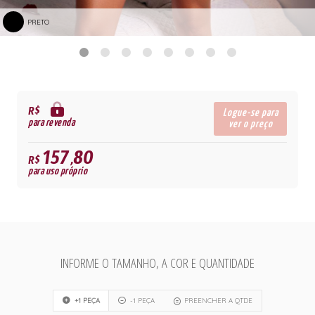
PRETO
R$
Logue-se para
para revenda
ver o preço
157,80
R$
para uso próprio
INFORME O TAMANHO, A COR E QUANTIDADE
+1 PEÇA
-1 PEÇA
PREENCHER A QTDE