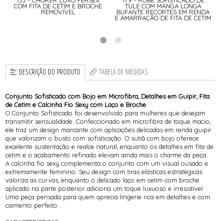
COM FITA DE CETIM E BROCHE
TULE COM MANGA LONGA
REMOVÍVEL
BUFANTE RECORTES EM RENDA
E AMARRAÇÃO DE FITA DE CETIM
DESCRIÇÃO DO PRODUTO
TABELA DE MEDIDAS
Conjunto Sofisticado com Bojo em Microfibra, Detalhes em Guipir, Fita
de Cetim e Calcinha Fio Sexy com Laço e Broche
O Conjunto Sofisticado foi desenvolvido para mulheres que desejam
transmitir sensualidade. Confeccionado em microfibra de toque macio,
ele traz um design marcante com aplicações delicadas em renda guipir
que valorizam o busto com sofisticação. O sutiã com bojo oferece
excelente sustentação e realce natural, enquanto os detalhes em fita de
cetim e o acabamento refinado elevam ainda mais o charme da peça.
A calcinha fio sexy complementa o conjunto com um visual ousado e
extremamente feminino. Seu design com tiras elásticas estratégicas
valoriza as curvas, enquanto o delicado laço em cetim com broche
aplicado na parte posterior adiciona um toque luxuoso e irresistível.
Uma peça pensada para quem aprecia lingerie rica em detalhes e com
caimento perfeito.