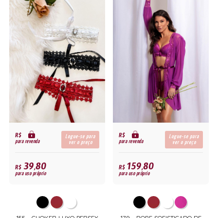
R$
R$
Logue-se para
Logue-se para
para revenda
para revenda
ver o preço
ver o preço
39,80
159,80
R$
R$
para uso próprio
para uso próprio
155 - CHOKER LUXO PERSEX
179 - ROBE SOFISTICADO DE