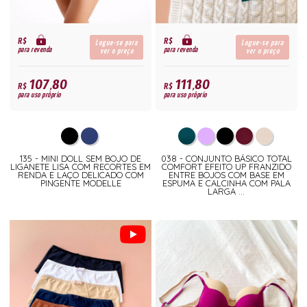
R$
R$
Logue-se para
Logue-se para
para revenda
para revenda
ver o preço
ver o preço
107,80
111,80
R$
R$
para uso próprio
para uso próprio
135 - MINI DOLL SEM BOJO DE
038 - CONJUNTO BÁSICO TOTAL
LIGANETE LISA COM RECORTES EM
COMFORT EFEITO UP FRANZIDO
RENDA E LAÇO DELICADO COM
ENTRE BOJOS COM BASE EM
PINGENTE MODELLE
ESPUMA E CALCINHA COM PALA
LARGA ...