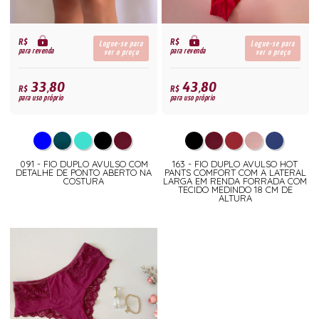
R$
R$
Logue-se para
Logue-se para
para revenda
para revenda
ver o preço
ver o preço
33,80
43,80
R$
R$
para uso próprio
para uso próprio
091 - FIO DUPLO AVULSO COM
163 - FIO DUPLO AVULSO HOT
DETALHE DE PONTO ABERTO NA
PANTS COMFORT COM A LATERAL
COSTURA
LARGA EM RENDA FORRADA COM
TECIDO MEDINDO 18 CM DE
ALTURA