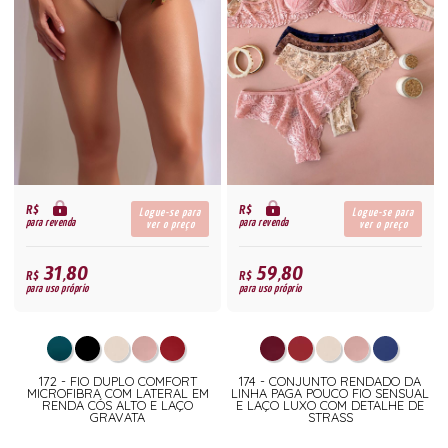
R$
R$
Logue-se para
Logue-se para
para revenda
para revenda
ver o preço
ver o preço
31,80
59,80
R$
R$
para uso próprio
para uso próprio
172 - FIO DUPLO COMFORT
174 - CONJUNTO RENDADO DA
MICROFIBRA COM LATERAL EM
LINHA PAGA POUCO FIO SENSUAL
RENDA CÓS ALTO E LAÇO
E LAÇO LUXO COM DETALHE DE
GRAVATA
STRASS