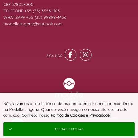
CEP 37805-000
TELEFONE +55 (35) 3553-1183
WHATSAPP +55 (35) 99898-4456
modellelingerie@outlook.com
® TODOS DIREITOS RESERVADOS
Nós salvamos o seu histórico de uso pra oferecer a melhor experiência
na Modelle Lingerie. Quando você navega no nosso site, aceita esta
condição. Conheça nossa
Política de Cookies e Privacidade
.
SITE 100% SEGURO
PLATAFORMA B2B
ACEITAR E FECHAR