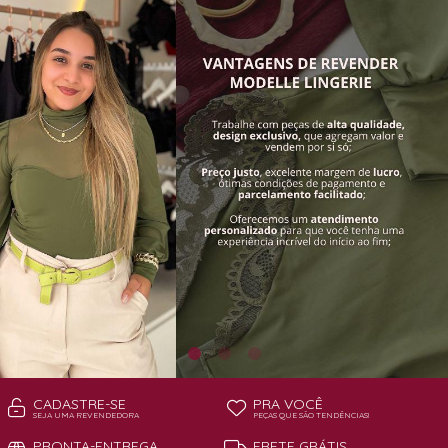
TODOS DE PAGA POUCO MODELLE
TODOS DE PIJAMAS | ROBES
ROBES
CADASTRE-SE
PRA VOCÊ
SEJA UMA REVENDEDORA
PEÇAS QUE SÃO TENDÊNCIAS!
PRONTA-ENTREGA
FRETE GRÁTIS