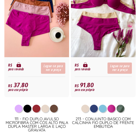
R$
R$
Logue-se para
Logue-se para
para revenda
para revenda
ver o preço
ver o preço
37,80
91,80
R$
R$
para uso próprio
para uso próprio
111 - FIO DUPLO AVULSO
213 - CONJUNTO BASICO COM
MICROFIBRA COM CÓS ALTO PALA
CALCINHA FIO DUPLO DE FRENTE
DUPLA MASTER LARGA E LAÇO
EMBUTIDA
GRAVATA