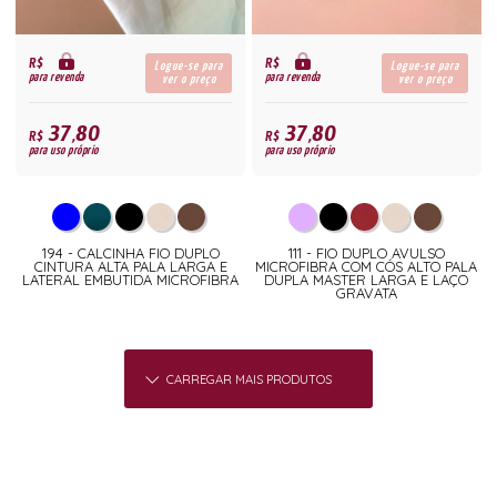
R$
R$
Logue-se para
Logue-se para
para revenda
para revenda
ver o preço
ver o preço
37,80
37,80
R$
R$
para uso próprio
para uso próprio
194 - CALCINHA FIO DUPLO
111 - FIO DUPLO AVULSO
CINTURA ALTA PALA LARGA E
MICROFIBRA COM CÓS ALTO PALA
LATERAL EMBUTIDA MICROFIBRA
DUPLA MASTER LARGA E LAÇO
GRAVATA
CARREGAR MAIS PRODUTOS