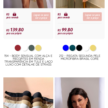
R$
R$
Logue-se para
Logue-se para
para revenda
para revenda
ver o preço
ver o preço
139,80
99,80
R$
R$
para uso próprio
para uso próprio
154 - BODY SENSUAL COM ALÇA E
212 - REGATA SEGUNDA PELE
RECORTES EM RENDA
MICROFIBRA BRASIL CORE
TRANSPARÊNCIA EM TULE E LAÇO
LUXO COM DETALHE DE STRASS