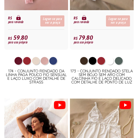
R$
R$
Logue-se para
Logue-se para
para revenda
para revenda
ver o preço
ver o preço
59,80
79,80
R$
R$
para uso próprio
para uso próprio
174 - CONJUNTO RENDADO DA
173 - CONJUNTO RENDADO STELA
LINHA PAGA POUCO FIO SENSUAL
SEM BOJO SEM ARO COM
E LAÇO LUXO COM DETALHE DE
CALCINHA FIO E LAÇO DELICADO
STRASS
COM DETALHE DE PONTO DE LUZ