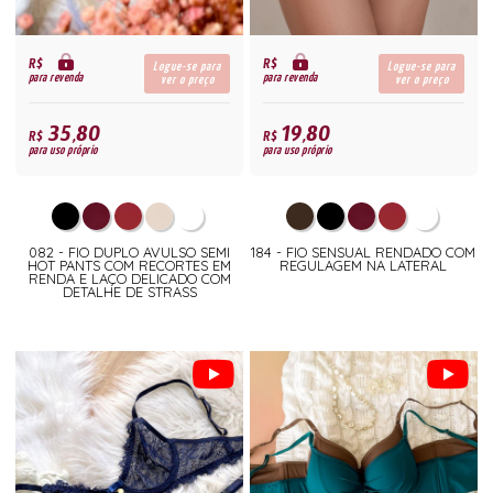
R$
R$
Logue-se para
Logue-se para
para revenda
para revenda
ver o preço
ver o preço
35,80
19,80
R$
R$
para uso próprio
para uso próprio
082 - FIO DUPLO AVULSO SEMI
184 - FIO SENSUAL RENDADO COM
HOT PANTS COM RECORTES EM
REGULAGEM NA LATERAL
RENDA E LAÇO DELICADO COM
DETALHE DE STRASS