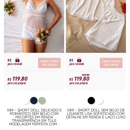
R$
R$
Logue-se para
Logue-se para
para revenda
para revenda
ver o preço
ver o preço
103,80
119,80
119,80
R$
R$
para uso próprio
para uso próprio
084 - SHORT DOLL DELICADO E
089 - SHORT DOLL SEM BOJO DE
ROMÂNTICO SEM BOJO COM
LIGANETE LISA SOFISTICADO COM
RECORTES EM RENDA
DETALHE EM RENDA E LAÇO LUXO
TRANSPARÊNCIA EM TULE
MODELAGEM PERFEITA COM...