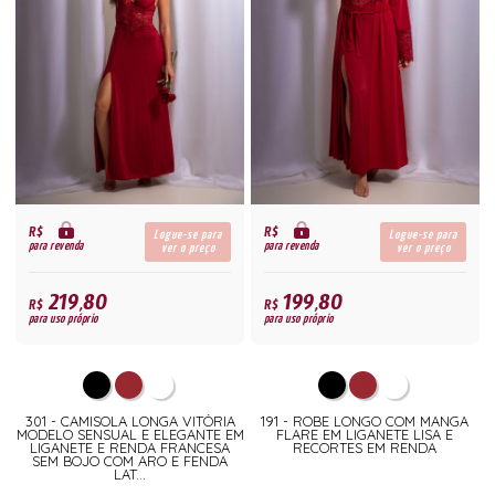
R$
R$
Logue-se para
Logue-se para
para revenda
para revenda
ver o preço
ver o preço
219,80
199,80
R$
R$
para uso próprio
para uso próprio
301 - CAMISOLA LONGA VITÓRIA
191 - ROBE LONGO COM MANGA
MODELO SENSUAL E ELEGANTE EM
FLARE EM LIGANETE LISA E
LIGANETE E RENDA FRANCESA
RECORTES EM RENDA
SEM BOJO COM ARO E FENDA
LAT...