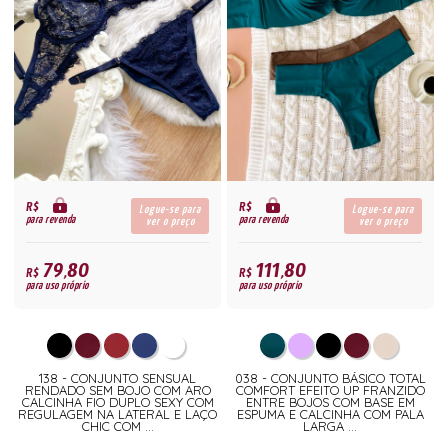
R$
R$
Logue-se para
Logue-se para
para revenda
para revenda
ver o preço
ver o preço
79,80
111,80
R$
R$
para uso próprio
para uso próprio
138 - CONJUNTO SENSUAL
038 - CONJUNTO BÁSICO TOTAL
RENDADO SEM BOJO COM ARO
COMFORT EFEITO UP FRANZIDO
CALCINHA FIO DUPLO SEXY COM
ENTRE BOJOS COM BASE EM
REGULAGEM NA LATERAL E LAÇO
ESPUMA E CALCINHA COM PALA
CHIC COM ...
LARGA ...