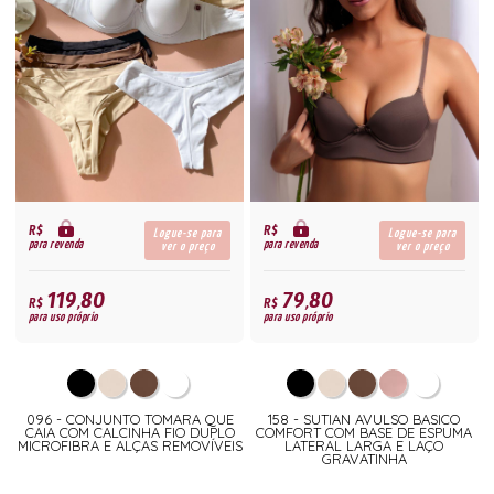
R$
R$
Logue-se para
Logue-se para
para revenda
para revenda
ver o preço
ver o preço
119,80
79,80
R$
R$
para uso próprio
para uso próprio
096 - CONJUNTO TOMARA QUE
158 - SUTIAN AVULSO BASICO
CAIA COM CALCINHA FIO DUPLO
COMFORT COM BASE DE ESPUMA
MICROFIBRA E ALÇAS REMOVÍVEIS
LATERAL LARGA E LAÇO
GRAVATINHA