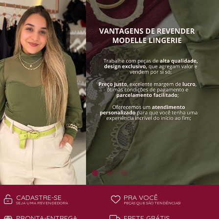
TODOS DE PAGA POUCO MODELLE
TODOS DE PIJAMAS | ROBES
ROBES
CADASTRE-SE
PRA VOCÊ
SEJA UMA REVENDEDORA
PEÇAS QUE SÃO TENDÊNCIAS!
PRONTA-ENTREGA
FRETE GRÁTIS