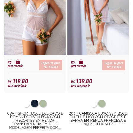
R$
R$
Logue-se para
Logue-se para
para revenda
para revenda
ver o preço
ver o preço
119,80
139,80
R$
R$
para uso próprio
para uso próprio
084 - SHORT DOLL DELICADO E
203 - CAMISOLA LUXO SEM BOJO
ROMÂNTICO SEM BOJO COM
EM TULE LISO COM RECORTES E
RECORTES EM RENDA
BARRA EM RENDA FRANCESA E
TRANSPARÊNCIA EM TULE
LAÇOS DELICADOS
MODELAGEM PERFEITA COM...