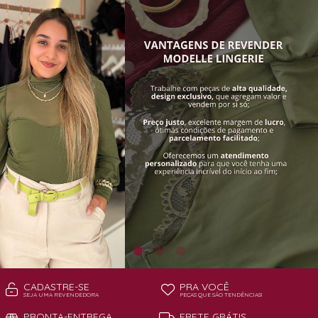
TODOS DE PAGA POUCO MODELLE
TODOS DE PIJAMAS | ROBES
ROBES
CADASTRE-SE
PRA VOCÊ
SEJA UMA REVENDEDORA
PEÇAS QUE SÃO TENDÊNCIAS!
PRONTA-ENTREGA
FRETE GRÁTIS