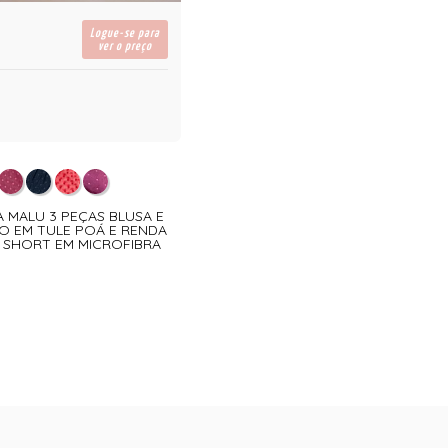
Logue-se para
ver o preço
A MALU 3 PEÇAS BLUSA E
IO EM TULE POÁ E RENDA
E SHORT EM MICROFIBRA