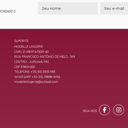
 NOVIDADES E
SUPORTE
MODELLE LINGERIE
CNPJ 21.418.974/0001-60
RUA FRANCISCO ANTÔNIO DE MELO , 369
CENTRO , JURUAIA/MG
CEP 37805-000
TELEFONE +55 (35) 3553-1183
WHATSAPP +55 (35) 99898-4456
modellelingerie@outlook.com