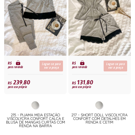
R$
R$
Logue-se para
Logue-se para
para revenda
para revenda
ver o preço
ver o preço
239,80
131,80
R$
R$
para uso próprio
para uso próprio
215 - PIJAMA MEIA ESTAÇÃO
217 - SHORT DOLL VISCOLYCRA
VISCOLYCRA CONFORT CALCA E
CONFORT COM DETALHES EM
BLUSA DE MANGAS CURTAS COM
RENDA E CETIM
RENDA NA BARRA