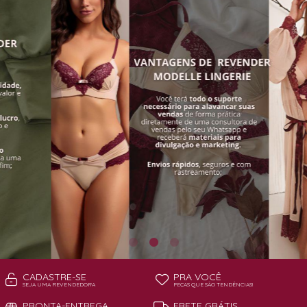
TODOS DE PAGA POUCO MODELLE
TODOS DE PIJAMAS | ROBES
ROBES
CADASTRE-SE
PRA VOCÊ
SEJA UMA REVENDEDORA
PEÇAS QUE SÃO TENDÊNCIAS!
PRONTA-ENTREGA
FRETE GRÁTIS