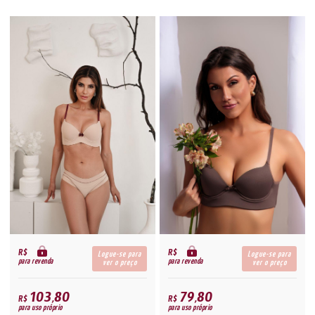
R$
R$
Logue-se para
Logue-se para
para revenda
para revenda
ver o preço
ver o preço
103,80
79,80
R$
R$
para uso próprio
para uso próprio