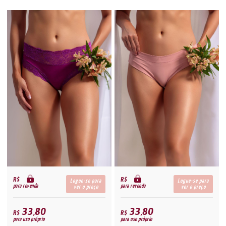
R$
R$
Logue-se para
Logue-se para
para revenda
para revenda
ver o preço
ver o preço
33,80
33,80
R$
R$
para uso próprio
para uso próprio