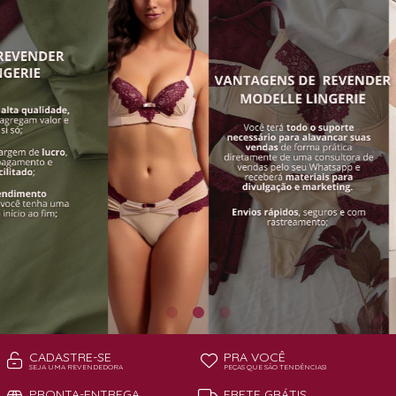
TODOS DE PAGA POUCO MODELLE
TODOS DE PIJAMAS | ROBES
ROBES
CADASTRE-SE
PRA VOCÊ
SEJA UMA REVENDEDORA
PEÇAS QUE SÃO TENDÊNCIAS!
PRONTA-ENTREGA
FRETE GRÁTIS