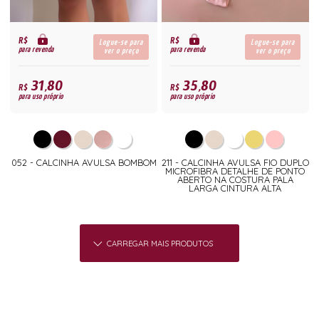
R$
R$
Logue-se para
Logue-se para
para revenda
para revenda
ver o preço
ver o preço
31,80
35,80
R$
R$
para uso próprio
para uso próprio
052 - CALCINHA AVULSA BOMBOM
211 - CALCINHA AVULSA FIO DUPLO
MICROFIBRA DETALHE DE PONTO
ABERTO NA COSTURA PALA
LARGA CINTURA ALTA
CARREGAR MAIS PRODUTOS