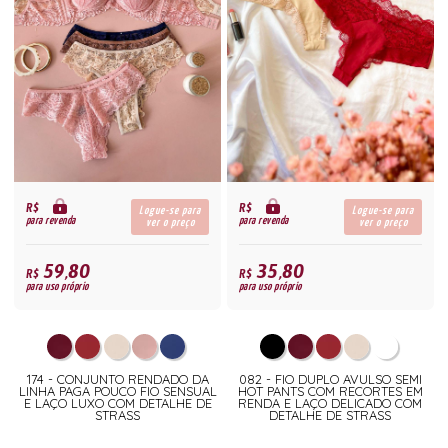
R$
R$
Logue-se para
Logue-se para
para revenda
para revenda
ver o preço
ver o preço
59,80
35,80
R$
R$
para uso próprio
para uso próprio
174 - CONJUNTO RENDADO DA
082 - FIO DUPLO AVULSO SEMI
LINHA PAGA POUCO FIO SENSUAL
HOT PANTS COM RECORTES EM
E LAÇO LUXO COM DETALHE DE
RENDA E LAÇO DELICADO COM
STRASS
DETALHE DE STRASS