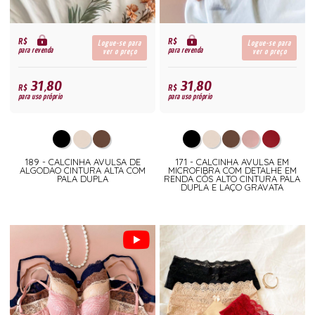
R$
R$
Logue-se para
Logue-se para
para revenda
para revenda
ver o preço
ver o preço
31,80
31,80
R$
R$
para uso próprio
para uso próprio
189 - CALCINHA AVULSA DE
171 - CALCINHA AVULSA EM
ALGODAO CINTURA ALTA COM
MICROFIBRA COM DETALHE EM
PALA DUPLA
RENDA CÓS ALTO CINTURA PALA
DUPLA E LAÇO GRAVATA