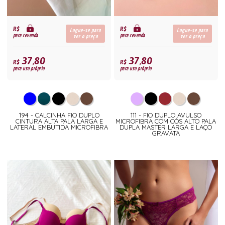
R$
R$
Logue-se para
Logue-se para
para revenda
para revenda
ver o preço
ver o preço
37,80
37,80
R$
R$
para uso próprio
para uso próprio
194 - CALCINHA FIO DUPLO
111 - FIO DUPLO AVULSO
CINTURA ALTA PALA LARGA E
MICROFIBRA COM CÓS ALTO PALA
LATERAL EMBUTIDA MICROFIBRA
DUPLA MASTER LARGA E LAÇO
GRAVATA