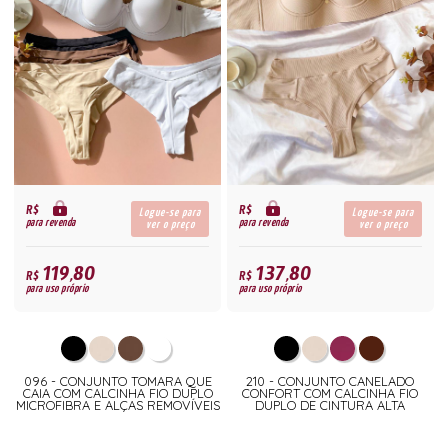
R$
R$
Logue-se para
Logue-se para
para revenda
para revenda
ver o preço
ver o preço
119,80
137,80
R$
R$
para uso próprio
para uso próprio
096 - CONJUNTO TOMARA QUE
210 - CONJUNTO CANELADO
CAIA COM CALCINHA FIO DUPLO
CONFORT COM CALCINHA FIO
MICROFIBRA E ALÇAS REMOVÍVEIS
DUPLO DE CINTURA ALTA