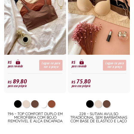
R$
R$
Logue-se para
Logue-se para
para revenda
para revenda
ver o preço
ver o preço
89,80
75,80
R$
R$
para uso próprio
para uso próprio
196 - TOP COMFORT DUPLO EM
228 - SUTIAN AVULSO
MICROFIBRA COM BOJO
TRADICIONAL SEM BARBATANAS
REMOVÍVEL E ALÇA ENCAPADA
COM BASE DE ELÁSTICO E LAÇO