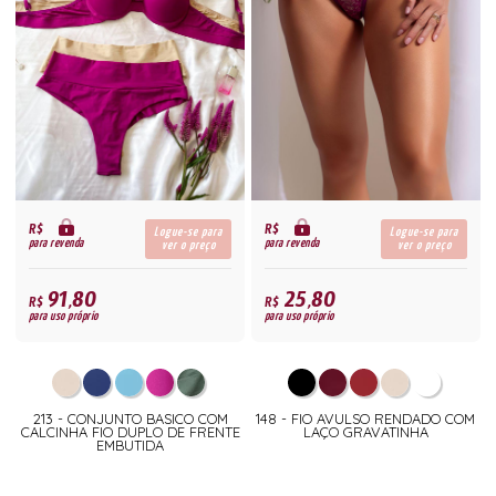
R$
R$
Logue-se para
Logue-se para
para revenda
para revenda
ver o preço
ver o preço
91,80
25,80
R$
R$
para uso próprio
para uso próprio
213 - CONJUNTO BASICO COM
148 - FIO AVULSO RENDADO COM
CALCINHA FIO DUPLO DE FRENTE
LAÇO GRAVATINHA
EMBUTIDA