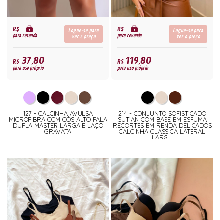
R$
R$
Logue-se para
Logue-se para
para revenda
para revenda
ver o preço
ver o preço
37,80
119,80
R$
R$
para uso próprio
para uso próprio
127 - CALCINHA AVULSA
214 - CONJUNTO SOFISTICADO
MICROFIBRA COM CÓS ALTO PALA
SUTIAN COM BASE EM ESPUMA
DUPLA MASTER LARGA E LAÇO
RECORTES EM RENDA DELICADOS
GRAVATA
CALCINHA CLASSICA LATERAL
LARG...