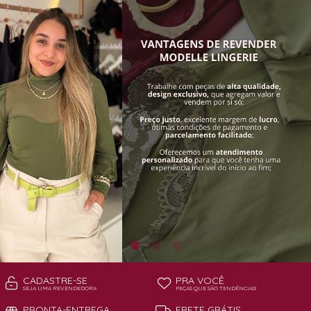
TODOS DE PAGA POUCO MODELLE
TODOS DE PIJAMAS | ROBES
ROBES
CADASTRE-SE
PRA VOCÊ
SEJA UMA REVENDEDORA
PEÇAS QUE SÃO TENDÊNCIAS!
PRONTA-ENTREGA
FRETE GRÁTIS