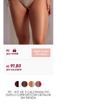
R$
Logue-se para
para revenda
ver o preço
91,80
R$
para uso próprio
151 - KIT DE 3 CALCINHAS FIO
DUPLO COMFORTCOM DETALHE
EM RENDA