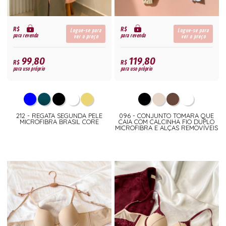
R$
R$
Logue-se para
Logue-se para
para revenda
para revenda
ver o preço
ver o preço
99,80
119,80
R$
R$
para uso próprio
para uso próprio
212 - REGATA SEGUNDA PELE
096 - CONJUNTO TOMARA QUE
MICROFIBRA BRASIL CORE
CAIA COM CALCINHA FIO DUPLO
MICROFIBRA E ALÇAS REMOVÍVEIS