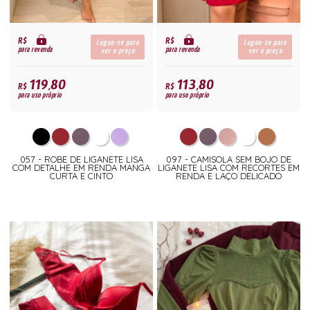
R$
R$
Logue-se para
Logue-se para
para revenda
para revenda
ver o preço
ver o preço
119,80
113,80
R$
R$
para uso próprio
para uso próprio
057 - ROBE DE LIGANETE LISA
097 - CAMISOLA SEM BOJO DE
COM DETALHE EM RENDA MANGA
LIGANETE LISA COM RECORTES EM
CURTA E CINTO
RENDA E LAÇO DELICADO