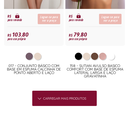
R$
R$
Logue-se para
Logue-se para
para revenda
para revenda
ver o preço
ver o preço
103,80
79,80
R$
R$
para uso próprio
para uso próprio
017 - CONJUNTO BÁSICO COM
158 - SUTIAN AVULSO BASICO
BASE EM ESPUMA CALCINHA DE
COMFORT COM BASE DE ESPUMA
PONTO ABERTO E LAÇO
LATERAL LARGA E LAÇO
GRAVATINHA
CARREGAR MAIS PRODUTOS