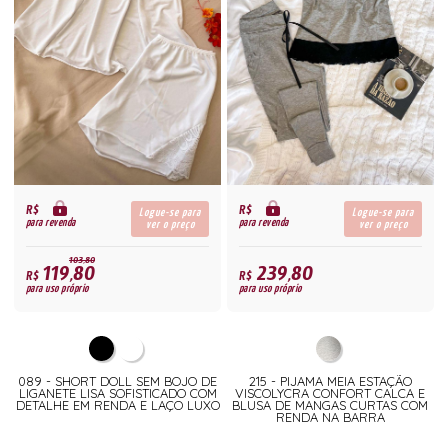
R$
R$
Logue-se para
Logue-se para
para revenda
para revenda
ver o preço
ver o preço
103,80
119,80
239,80
R$
R$
para uso próprio
para uso próprio
089 - SHORT DOLL SEM BOJO DE
215 - PIJAMA MEIA ESTAÇÃO
LIGANETE LISA SOFISTICADO COM
VISCOLYCRA CONFORT CALCA E
DETALHE EM RENDA E LAÇO LUXO
BLUSA DE MANGAS CURTAS COM
RENDA NA BARRA