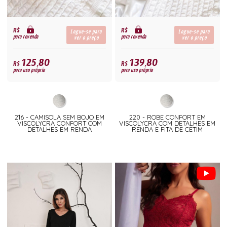
R$
R$
Logue-se para
Logue-se para
para revenda
para revenda
ver o preço
ver o preço
125,80
139,80
R$
R$
para uso próprio
para uso próprio
216 - CAMISOLA SEM BOJO EM
220 - ROBE CONFORT EM
VISCOLYCRA CONFORT COM
VISCOLYCRA COM DETALHES EM
DETALHES EM RENDA
RENDA E FITA DE CETIM