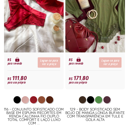
R$
R$
Logue-se para
Logue-se para
para revenda
para revenda
ver o preço
ver o preço
111,80
171,80
R$
R$
para uso próprio
para uso próprio
116 - CONJUNTO SOFISTICADO COM
129 - BODY SOFISTICADO SEM
BASE EM ESPUMA RECORTES EM
BOJO DE MANGA LONGA BUFANTE
RENDA CALCINHA FIO DUPLO
COM TRANSPARÊNCIA EM TULE E
TOTAL COMFORT E LAÇO LUXO
GOLA ALTA
COM ...