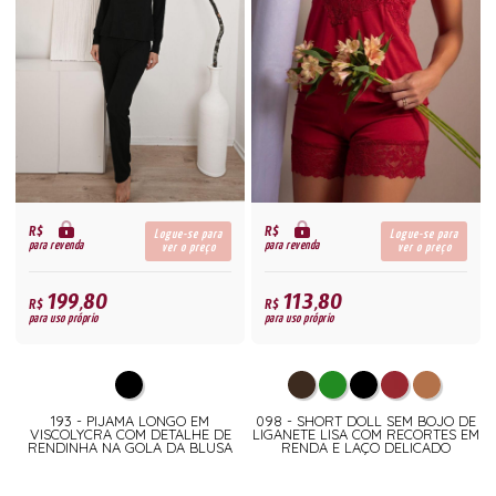
R$
R$
Logue-se para
Logue-se para
para revenda
para revenda
ver o preço
ver o preço
199,80
113,80
R$
R$
para uso próprio
para uso próprio
193 - PIJAMA LONGO EM
098 - SHORT DOLL SEM BOJO DE
VISCOLYCRA COM DETALHE DE
LIGANETE LISA COM RECORTES EM
RENDINHA NA GOLA DA BLUSA
RENDA E LAÇO DELICADO