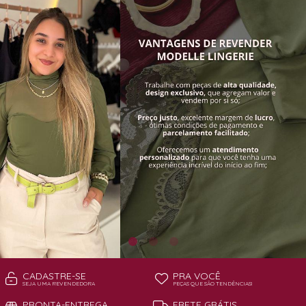
TODOS DE PAGA POUCO MODELLE
TODOS DE PIJAMAS | ROBES
ROBES
CADASTRE-SE
PRA VOCÊ
SEJA UMA REVENDEDORA
PEÇAS QUE SÃO TENDÊNCIAS!
PRONTA-ENTREGA
FRETE GRÁTIS