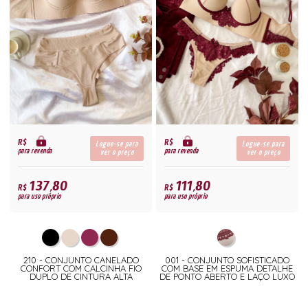
R$
R$
Logue-se para
Logue-se para
para revenda
para revenda
ver o preço
ver o preço
137,80
111,80
R$
R$
para uso próprio
para uso próprio
210 - CONJUNTO CANELADO
001 - CONJUNTO SOFISTICADO
CONFORT COM CALCINHA FIO
COM BASE EM ESPUMA DETALHE
DUPLO DE CINTURA ALTA
DE PONTO ABERTO E LAÇO LUXO