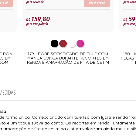
para revenda
para rev
 preço
ver o preço
159,80
59
R$
R$
para uso próprio
para uso 
LE POÁ
179 - ROBE SOFISTICADO DE TULE COM
180 -
ES EM
MANGA LONGA BUFANTE RECORTES EM
PEÇAS 
 COM
RENDA E AMARRAÇÃO DE FITA DE CETIM
 MEDIDAS
esa
 de forma única. Confeccionado com tule liso com lycra e renda fr
feito e um toque suave ao corpo. Os recortes em renda, juntament
 a amarração de fita de cetim na cintura valorizam ainda mais a si