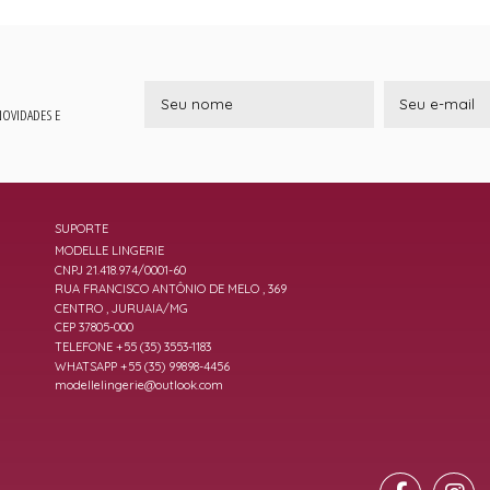
 NOVIDADES E
SUPORTE
MODELLE LINGERIE
CNPJ 21.418.974/0001-60
RUA FRANCISCO ANTÔNIO DE MELO , 369
CENTRO , JURUAIA/MG
CEP 37805-000
TELEFONE +55 (35) 3553-1183
WHATSAPP +55 (35) 99898-4456
modellelingerie@outlook.com