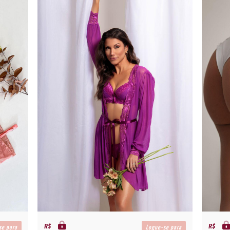
R$
R$
se para
Logue-se para