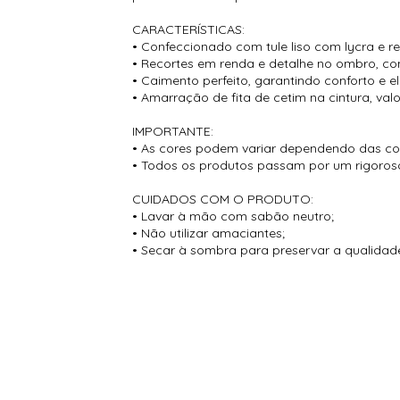
CARACTERÍSTICAS:
• Confeccionado com tule liso com lycra e r
• Recortes em renda e detalhe no ombro, con
• Caimento perfeito, garantindo conforto e e
• Amarração de fita de cetim na cintura, valo
IMPORTANTE:
• As cores podem variar dependendo das conf
• Todos os produtos passam por um rigoroso
CUIDADOS COM O PRODUTO:
• Lavar à mão com sabão neutro;
• Não utilizar amaciantes;
• Secar à sombra para preservar a qualidade