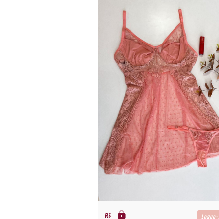
R$
Logue-