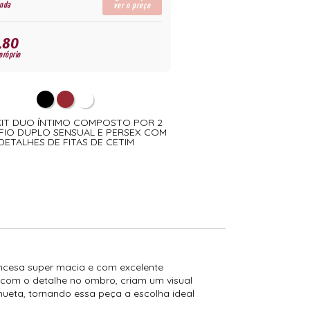
enda
ver o preço
,80
próprio
 KIT DUO ÍNTIMO COMPOSTO POR 2
FIO DUPLO SENSUAL E PERSEX COM
DETALHES DE FITAS DE CETIM
ancesa super macia e com excelente
e com o detalhe no ombro, criam um visual
lhueta, tornando essa peça a escolha ideal