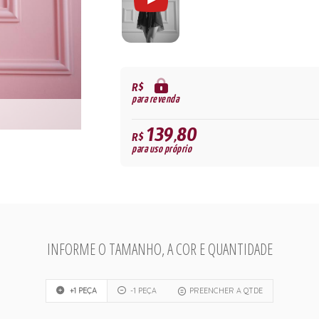
R$
para revenda
139,80
R$
para uso próprio
INFORME O TAMANHO, A COR E QUANTIDADE
+1 PEÇA
-1 PEÇA
PREENCHER A QTDE