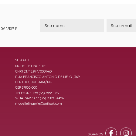
 NOVIDADES E
SUPORTE
MODELLE LINGERIE
CNPJ 21.418.974/0001-60
RUA FRANCISCO ANTÔNIO DE MELO , 369
CENTRO , JURUAIA/MG
CEP 37805-000
TELEFONE +55 (35) 3553-1183
WHATSAPP +55 (35) 99898-4456
modellelingerie@outlook.com