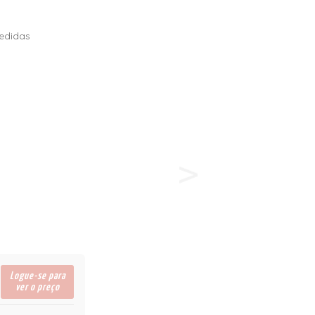
edidas
Logue-se para
ver o preço