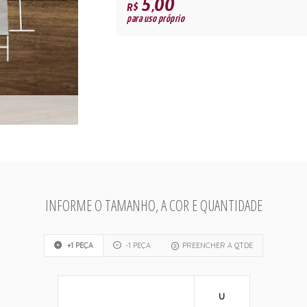
5,00
R$
para uso próprio
INFORME O TAMANHO, A COR E QUANTIDADE
+1 PEÇA
-1 PEÇA
PREENCHER A QTDE
U