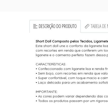
DESCRIÇÃO DO PRODUTO
TABELA DE
Short Doll Composto pelos Tecidos, Ligamet
Este short doll une o conforto da liganete 
com recortes em renda que conferem um toq
liganete e o caimento perfeito fazem dess
CARACTERÍSTICAS:
• Confeccionado com liganete lisa e renda f
• Sem bojo, com recortes em renda que valo
• Super confortável, com toque macio e caim
• Laço delicado para um acabamento sofist
IMPORTANTE:
• As cores podem variar dependendo das conf
• Todos os produtos passam por um rigoroso