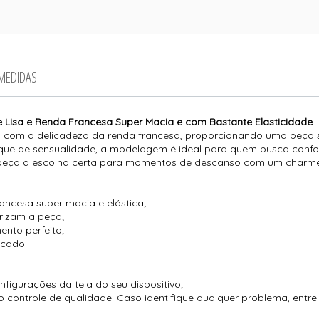
 MEDIDAS
e Lisa e Renda Francesa Super Macia e com Bastante Elasticidade
lisa com a delicadeza da renda francesa, proporcionando uma peça s
ue de sensualidade, a modelagem é ideal para quem busca confo
a peça a escolha certa para momentos de descanso com um charme
rancesa super macia e elástica;
rizam a peça;
ento perfeito;
icado.
igurações da tela do seu dispositivo;
 controle de qualidade. Caso identifique qualquer problema, entr