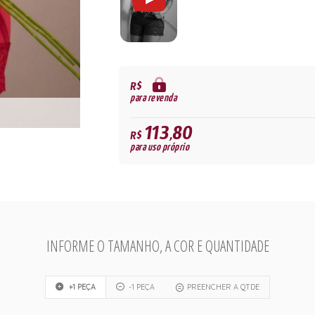
R$
para revenda
113,80
R$
para uso próprio
INFORME O TAMANHO, A COR E QUANTIDADE
+1 PEÇA
-1 PEÇA
PREENCHER A QTDE