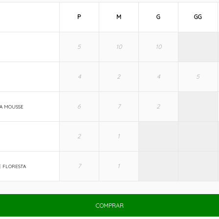
P
M
G
GG
A MOUSSE
 FLORESTA
COMPRAR