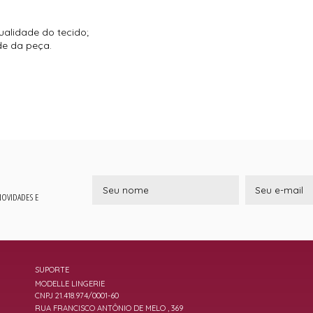
ualidade do tecido;
de da peça.
 NOVIDADES E
SUPORTE
MODELLE LINGERIE
CNPJ 21.418.974/0001-60
RUA FRANCISCO ANTÔNIO DE MELO , 369