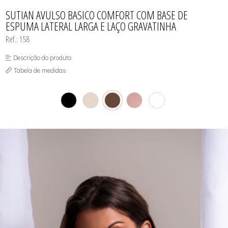
TODOS DE PAGA POUCO MODELLE
TODOS DE PIJAMAS | ROBES
ROBES
SUTIAN AVULSO BASICO COMFORT COM BASE DE
ESPUMA LATERAL LARGA E LAÇO GRAVATINHA
Ref.: 158
Descrição do produto
Tabela de medidas