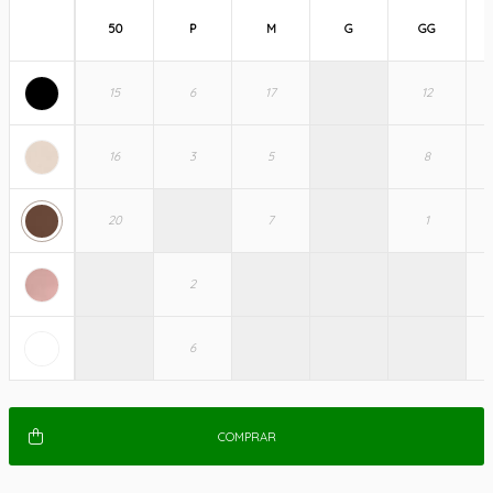
50
P
M
G
GG
COMPRAR