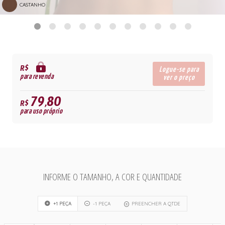
CASTANHO
R$
Logue-se para
para revenda
ver o preço
79,80
R$
para uso próprio
INFORME O TAMANHO, A COR E QUANTIDADE
+1 PEÇA
-1 PEÇA
PREENCHER A QTDE